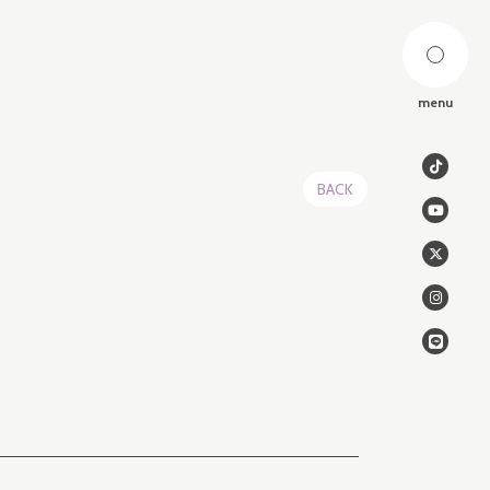
menu
BACK