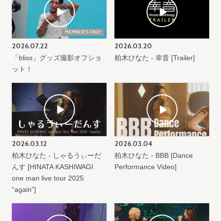
MEMBER'S ONLY
2026.
07.22
2026.
03.20
「bliss」グッズ撮影オフショ
柏木ひなた - 幸音 [Trailer]
ット！
2026.
03.12
2026.
03.04
柏木ひなた - しゃるうぃーだ
柏木ひなた - BBB [Dance
んす [HINATA KASHIWAGI
Performance Video]
one man live tour 2025
“again”]