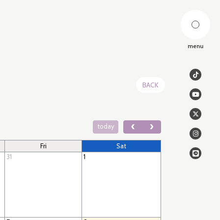
menu
BACK
today
Fri
Sat
31
1