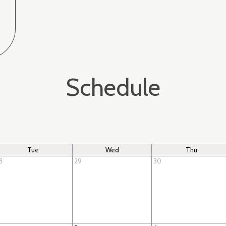
Schedule
Tue
Wed
Thu
8
29
30