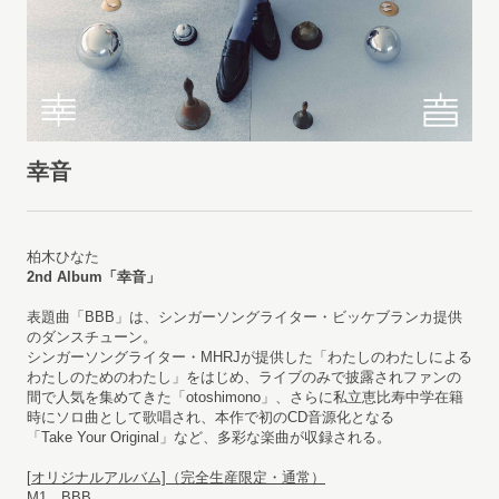
幸音
柏木ひなた
2nd Album「幸音」
表題曲「BBB」は、シンガーソングライター・ビッケブランカ提供
のダンスチューン。
シンガーソングライター・MHRJが提供した「わたしのわたしによる
わたしのためのわたし」をはじめ、ライブのみで披露されファンの
間で人気を集めてきた「otoshimono」、さらに私立恵比寿中学在籍
時にソロ曲として歌唱され、本作で初のCD音源化となる
「Take Your Original」など、多彩な楽曲が収録される。
[
オリジナルアルバム]（完全生産限定・通常）
M1 BBB