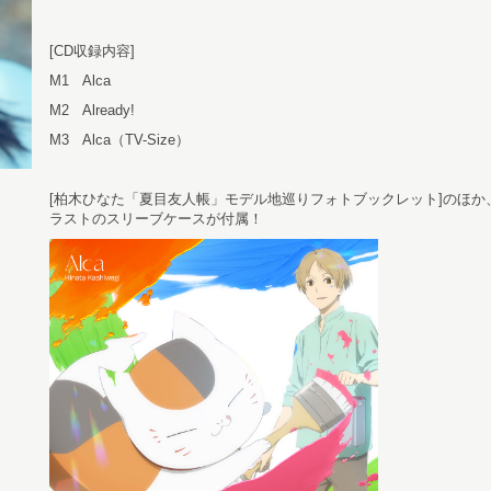
[CD収録内容]
M1 Alca
M2 Already!
M3 Alca（TV-Size）
[柏木ひなた「夏目友人帳」モデル地巡りフォトブックレット]のほか
ラストのスリーブケースが付属！