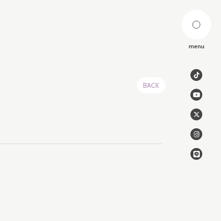
menu
BACK