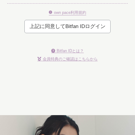
own pace利用規約
上記に同意してBitfan IDログイン
Bitfan IDとは？
会員特典のご確認はこちらから