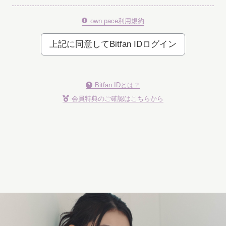
own pace利用規約
上記に同意してBitfan IDログイン
Bitfan IDとは？
会員特典のご確認はこちらから