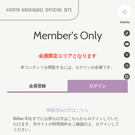
menu
Member's Only
会員限定エリアとなります
本コンテンツを閲覧するには、ログインが必要です。
会員登録
ログイン
登録済みの方はこちら
Bitfan IDをすでにお持ちの方はこちらからログインしていた
だけます。
当サイトの利用規約をご確認の上、ログインして
ください。