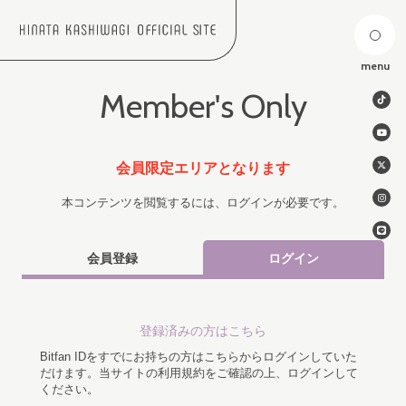
menu
Member's Only
会員限定エリアとなります
本コンテンツを閲覧するには、ログインが必要です。
会員登録
ログイン
登録済みの方はこちら
Bitfan IDをすでにお持ちの方はこちらからログインしていた
だけます。
当サイトの利用規約をご確認の上、ログインして
ください。