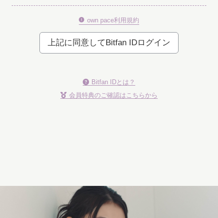
own pace利用規約
上記に同意してBitfan IDログイン
Bitfan IDとは？
会員特典のご確認はこちらから