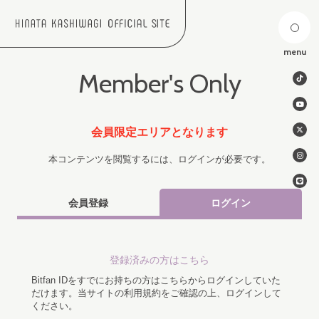
menu
Member's Only
会員限定エリアとなります
本コンテンツを閲覧するには、ログインが必要です。
会員登録
ログイン
登録済みの方はこちら
Bitfan IDをすでにお持ちの方はこちらからログインしていた
だけます。
当サイトの利用規約をご確認の上、ログインして
ください。