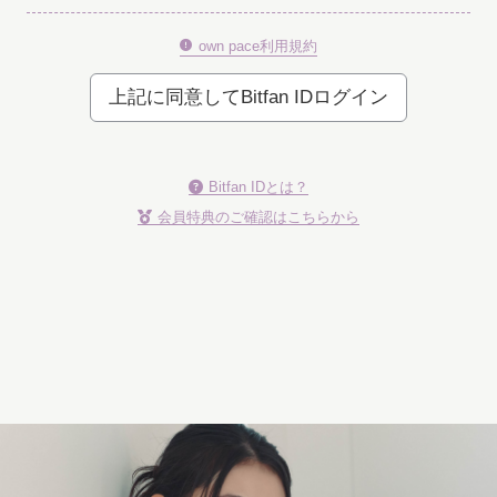
own pace利用規約
上記に同意してBitfan IDログイン
Bitfan IDとは？
会員特典のご確認はこちらから