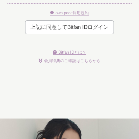
own pace利用規約
上記に同意してBitfan IDログイン
Bitfan IDとは？
会員特典のご確認はこちらから