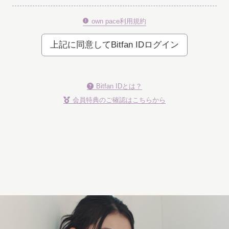
own pace利用規約
上記に同意してBitfan IDログイン
Bitfan IDとは？
会員特典のご確認はこちらから