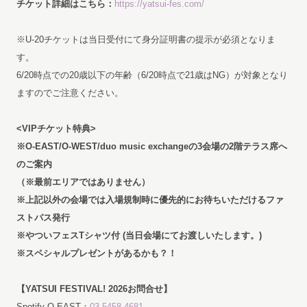
チケット詳細はこちら：
https://yatsui-fes.com/
※U-20チケットは当日受付にて身分証明書の提示が必須となりま
す。
6/20時点での20歳以下の年齢（6/20時点で21歳はNG）が対象となり
ますのでご注意ください。
<VIP
チケット特典>
※O-EAST/O-WEST/duo music exchangeの3会場の2階テラス席へ
のご案内
（※最前エリアではありません）
※上記以外の会場では入場規制時に優先的にお待ちいただけるファ
ストパス発行
※やついフェスTシャツ付 (当日会場にてお渡しいたします。)
※スペシャルプレゼントがあるかも？！
【YATSUI FESTIVAL! 2026お問合せ】
Spotify O-EAST：
03-5458-4681