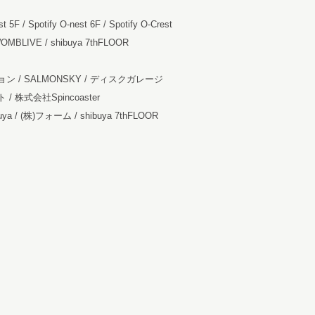
 5F / Spotify O-nest 6F / Spotify O-Crest
WOMBLIVE / shibuya 7thFLOOR
/ SALMONSKY / ディスクガレージ
式会社Spincoaster
buya / (株)フォーム / shibuya 7thFLOOR