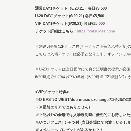
通常DAY1チケット（6/20,21）各日¥9,500
U-20 DAY1
チケット(6/20,21) 各日¥5,500
VIP DAY1
チケット(6/20,21) 各日¥35,000
チケット詳細はこちら：
https://yatsui-fes.com/
※別途5月頃に2Fテラス席(アーティスト毎入れ替え制)
こちらは入場チケットは必須となります。オフィシャル
※U-20チケットは当日受付にて身分証明書の提示が必
6/20時点での20歳以下の年齢（6/20時点で21歳はN
<VIP
チケット特典>
※O-EAST/O-WEST/duo music exchangeの3
（※最前エリアではありません）
※上記以外の会場では入場規制時に優先的にお待ちいた
※やついフェスTシャツ付 (当日会場にてお渡しいたしま
※スペシャルプレゼントがあるかも？！