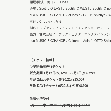
開場/開演（両日）：11:30
会場 : Spotify O-EAST / Spotify O-WEST / Spotify O-nest
duo MUSIC EXCHANGE / clubasia / LOFT9 shibuya / 
主催 : やついいちろう
制作：シブヤテレビジョン / トゥインクルコーポレーション 
協力：株式会社イープラス / ビクターエンタテインメント / 株
duo MUSIC EXCHANGE / Culture of Asia / LOFT9 Shi
【チケット情報】
◇早割先着先行チケット
販売期間 1月15日(木)12:00～2月4日(水)23:59
早割 2daysチケット(6/20,21) ¥15,500
早割 DAY1チケット(6/20.21) 各日¥8,500
先着先行受付
2月5日（木）12:00〜5月20日（水）23:59