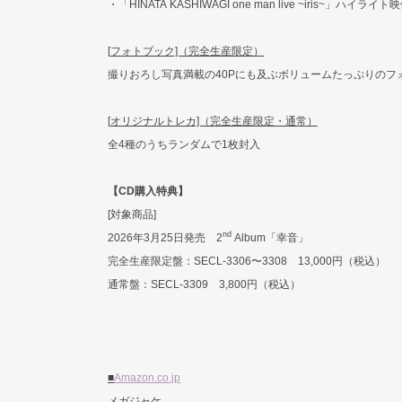
・「HINATA KASHIWAGI one man live ~iris~」ハイライト
[
フォトブック]（完全生産限定）
撮りおろし写真満載の40Pにも及ぶボリュームたっぷりのフ
[
オリジナルトレカ]（完全生産限定・通常）
全4種のうちランダムで1枚封入
【CD購入特典】
[対象商品]
nd
2026年3月25日発売 2
Album「幸音」
完全生産限定盤：SECL-3306〜3308 13,000円（税込）
通常盤：SECL-3309 3,800円（税込）
■
Amazon.co.jp
メガジャケ