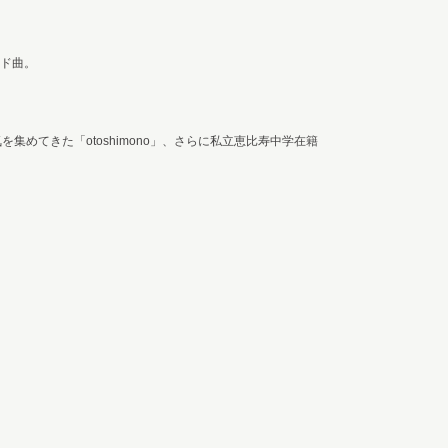
ード曲。
めてきた「otoshimono」、さらに私立恵比寿中学在籍