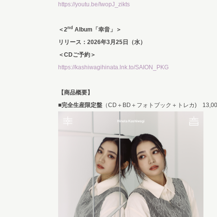
https://youtu.be/IwopJ_zikts
nd
＜2
Album「幸音」＞
リリース：2026年3月25日（水）
＜CDご予約＞
https://kashiwagihinata.lnk.to/SAION_PKG
【商品概要】
■
完全生産限定盤
（CD＋BD＋フォトブック＋トレカ) 13,0