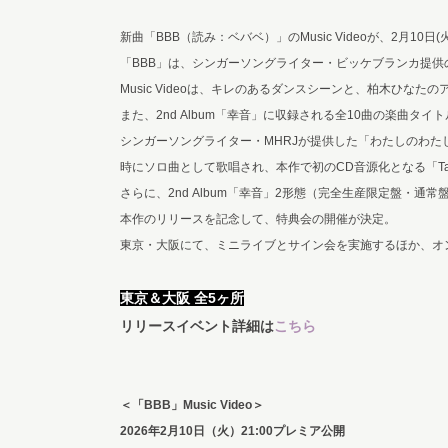
新曲「BBB（読み：ベバベ）」のMusic Videoが、2月10日
「BBB」は、シンガーソングライター・ビッケブランカ提供の
Music Videoは、キレのあるダンスシーンと、柏木ひ
また、2nd Album「幸音」に収録される全10曲の楽曲タイ
シンガーソングライター・MHRJが提供した「わたしのわたし
時にソロ曲として歌唱され、本作で初のCD音源化となる「Take 
さらに、2nd Album「幸音」2形態（完全生産限定盤・
本作のリリースを記念して、特典会の開催が決定。
東京・大阪にて、ミニライブとサイン会を実施するほか、オ
東京＆大阪 全5ヶ所
リリースイベント詳細は
こちら
＜「BBB」Music Video＞
2026
年2月10日（火）21:00プレミア公開