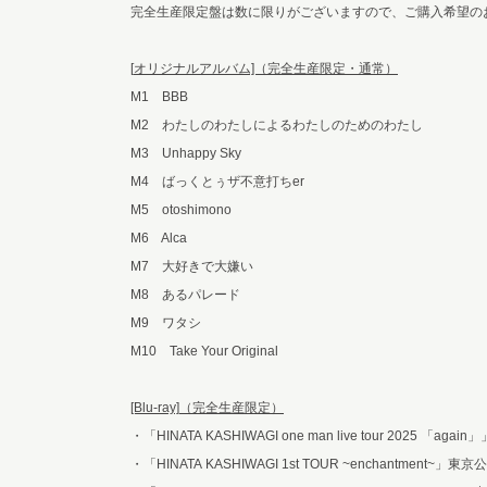
完全生産限定盤は数に限りがございますので、ご購入希望の
[
オリジナルアルバム]（完全生産限定・通常）
M1 BBB
M2 わたしのわたしによるわたしのためのわたし
M3 Unhappy Sky
M4 ばっくとぅザ不意打ちer
M5 otoshimono
M6 Alca
M7 大好きで大嫌い
M8 あるパレード
M9 ワタシ
M10 Take Your Original
[Blu-ray]
（完全生産限定）
・「HINATA KASHIWAGI one man live tour 2025 「a
・「HINATA KASHIWAGI 1st TOUR ~enchantment~