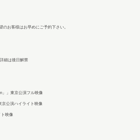
望のお客様はお早めにご予約下さい。
※詳細は後日解禁
5 「again」」東京公演フル映像
ent~」東京公演ハイライト映像
イライト映像