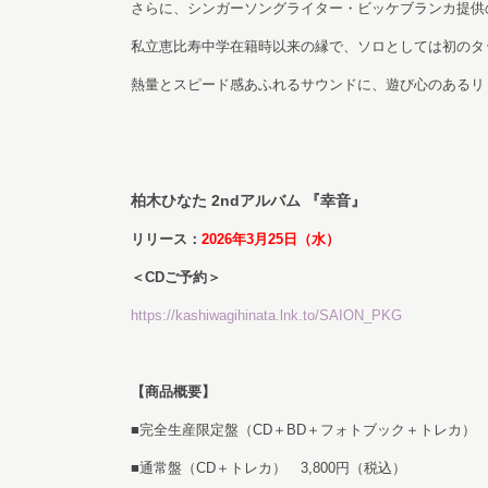
さらに、シンガーソングライター・ビッケブランカ提供の
私立恵比寿中学在籍時以来の縁で、ソロとしては初のタ
熱量とスピード感あふれるサウンドに、遊び心のあるリ
柏木ひなた 2ndアルバム 『幸音』
リリース：
2026年3月25日（水）
＜CDご予約＞
https://kashiwagihinata.lnk.to/SAION_PKG
【商品概要】
■完全生産限定盤（CD＋BD＋フォトブック＋トレカ） 1
■通常盤（CD＋トレカ） 3,800円（税込）