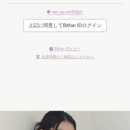
own pace利用規約
上記に同意してBitfan IDログイン
Bitfan IDとは？
会員特典のご確認はこちらから