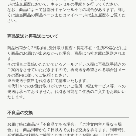
ジの
注文履歴
において、キャンセルの手続きを行ってください。
なお、商品によっては部分キャンセル不可の場合があります。詳し
くは該当商品の商品ページまたはマイページの
注文履歴
をご覧くだ
さい。
商品返送と再発送について
商品出荷から7日以内に受け取り拒否・長期不在・住所不備などによ
り商品のお届けが出来なかった場合、商品は当社倉庫に返送されま
す。
その場合ご登録いただいているメールアドレス宛に再発送手続きの
ご案内をさせていただきますので、再発送を希望される場合はメー
ルの案内に従ってご依頼ください。
※再発送手数料を代引きにて請求いたします。
※代引きでのお受け取りができないご住所（転送サービス等）への
発送は承っておりません。代引き可能なご住所のご入力をお願いい
たします。
不良品の交換
お届け時に商品が「不良品である場合」「ご注文内容と異なる場
合」は、商品到着から７日以内であれば交換を承ります。到着時に
必ず商品の状態をご確認くださいますようお願い申し上げます。