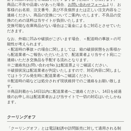
商品に不良や品違いがあった場合、
お問い合わせフォーム
より、お
客様のお名前、注文番号、及び不良個所または正しい注文内容をご
連絡ください。商品の交換についてご案内いたします。不良品の交
換のための送料は当サイトが負担いたします。
交換可能な在庫商品がない場合はご返金によるご対応とさせていた
だきます。
なお、外箱に凹みや破損がございます場合、＜配送時の事故＞の可
能性が考えられます。
＜配送時の事故＞の場合に関しましては、箱の破損状態をお客様か
ら配送業者へご報告いただいた上で、配送業者より当サイト宛にご
連絡いただき交換品を手配する流れとなります。
※ご連絡先(お問い合わせNo.)は配送票よりご確認ください。
※破損状況は配送業者が判定いたしますので、対応内容に関しまし
てはトラブル発生時に配送業者へご確認ください。
※配送時の箱などは処分されず現状維持でのご連絡をお願い致しま
す。
※商品到着から14日以内に配送業者へご連絡ください。14日を経過
後のお申し出は配送業者および当サイトで一切の対応はいたしかね
ます。
クーリングオフ
「クーリングオフ」とは電話勧誘や訪問販売に対して適用される制